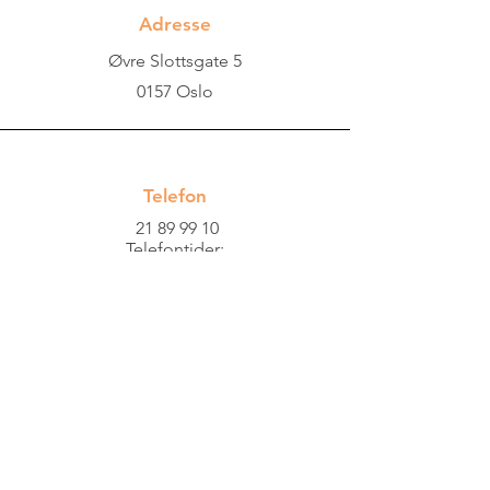
Adresse
Øvre Slottsgate 5
0157 Oslo
Telefon
21 89 99 10
Telefontider:
Mandag til fredag
kl. 09:00–12:00.
Email
post@humanistene.no