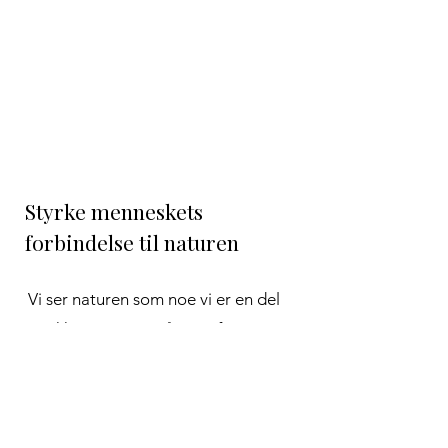
3
Styrke menneskets
forbindelse til naturen
Vi ser naturen som noe vi er en del
av, ikke noe som står utenfor oss.
Som humanister mener vi at friheten
og mulighetene denne planeten gir
oss, forplikter: vi har et ansvar for å