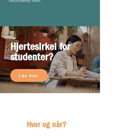
refunderes ikke.
Hjertesirkel for
studenter?
Les mer
Hvor og når?