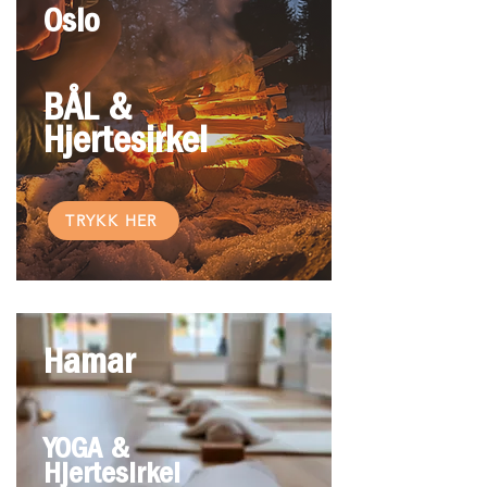
Oslo
BÅL &
Hjertesirkel
TRYKK HER
Hamar
YOGA &
Hjertesirkel