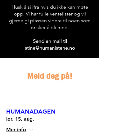
Husk å si ifra hvis du ikke kan møte
opp. Vi har fulle ventelister og vil
gjerne gi plassen videre til noen som
ønsker å bli med.
Send en mail til
stine@humanistene.no
Meld deg på!
HUMANADAGEN
lør. 15. aug.
Mer info