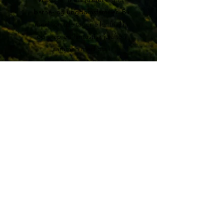
barne- og ungdomsfamilier. Bli
med som deltager eller frivillig
og skap en fantastisk julaften
sammen med oss i
Humanistene!
SE MER
Adresse
Øvre Slottsgate 5