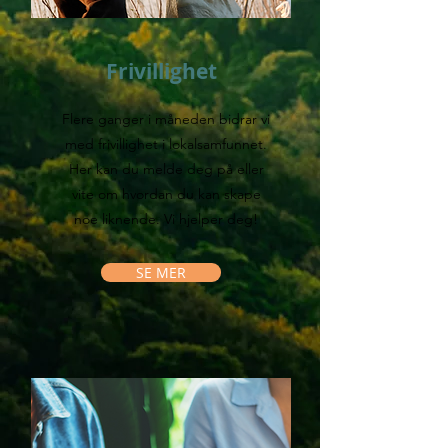
Frivillighet
Flere ganger i måneden bidrar vi
med frivillighet i lokalsamfunnet.
Her kan du melde deg på eller
vite om hvordan du kan skape
noe liknende. Vi hjelper deg!
SE MER