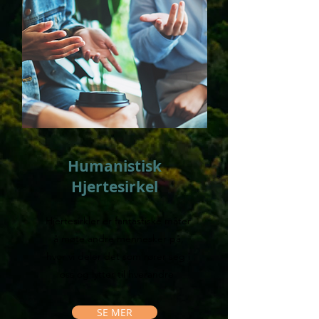
Humanistisk
Hjertesirkel
Hjertesirkler er fantastiske måter
å møte andre mennesker på,
hvor vi deler det som rører seg i
oss og lytter til hverandre
SE MER