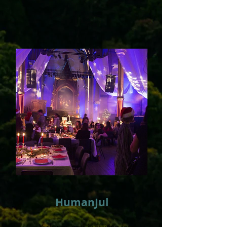
HumanJul
Vi skaper årets julefeiring for