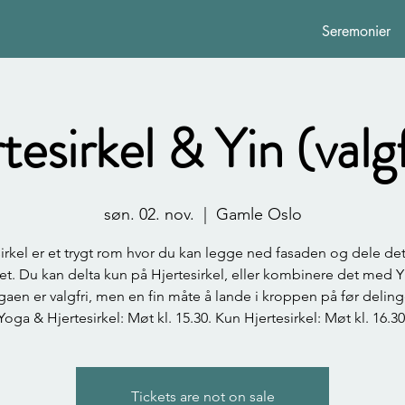
Seremonier
tesirkel & Yin (valgf
søn. 02. nov.
  |  
Gamle Oslo
irkel er et trygt rom hvor du kan legge ned fasaden og dele de
tet. Du kan delta kun på Hjertesirkel, eller kombinere det med Y
gaen er valgfri, men en fin måte å lande i kroppen på før deling
Yoga & Hjertesirkel: Møt kl. 15.30. Kun Hjertesirkel: Møt kl. 16.30
Tickets are not on sale