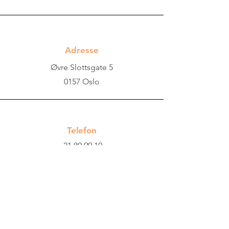
Adresse
Øvre Slottsgate 5
0157 Oslo
Telefon
21 89 99 10
Telefontider:
Mandag til fredag
kl. 09:00–12:00.
Email