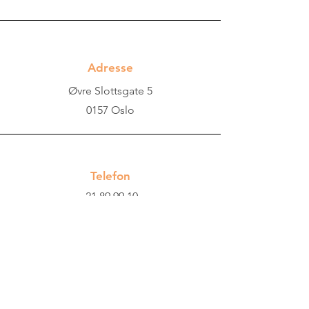
Adresse
Øvre Slottsgate 5
0157 Oslo
Telefon
21 89 99 10
Telefontider:
Mandag til fredag
kl. 09:00–12:00.
Email