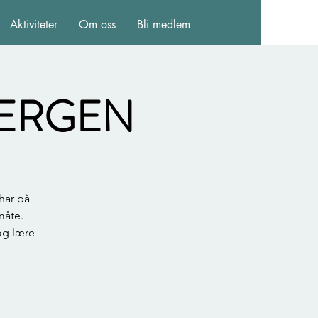
Aktiviteter
Om oss
Bli medlem
l BERGEN
har på
måte.
og lære