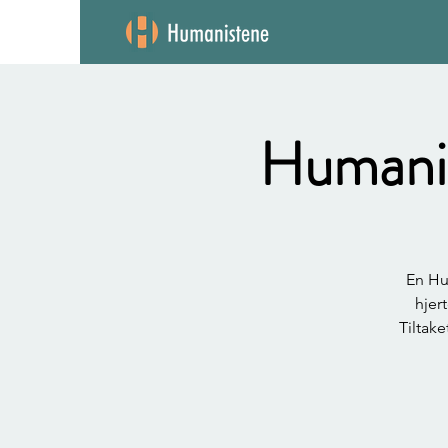
Humanis
En Hu
hjer
Tiltak