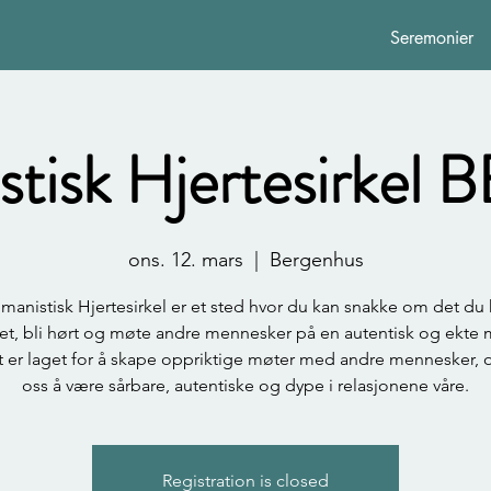
Seremonier
tisk Hjertesirke
ons. 12. mars
  |  
Bergenhus
manistisk Hjertesirkel er et sted hvor du kan snakke om det du 
tet, bli hørt og møte andre mennesker på en autentisk og ekte 
et er laget for å skape oppriktige møter med andre mennesker, 
oss å være sårbare, autentiske og dype i relasjonene våre.
Registration is closed