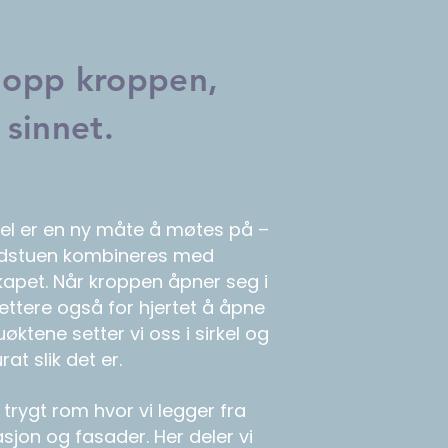
 opp kroppen,
 sinnet.
kel er en ny måte å møtes på –
adstuen kombineres med
kapet. Når kroppen åpner seg i
lettere også for hjertet å åpne
ktene setter vi oss i sirkel og
rat slik det er.
t trygt rom hvor vi legger fra
sjon og fasader. Her deler vi