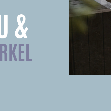
U &
RKEL