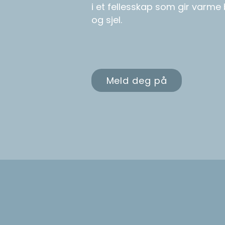
i et fellesskap som gir varme 
og sjel.
Meld deg på