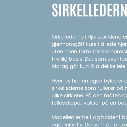
SIRKELLEDER
Sirkellederne i Hjertesirklene e
gjennomgått kurs i å lede hjert
uten noen form for økonomisk 
frivillig basis. Det som event
bidrag går kun til å dekke leie 
Hver by har en egen byleder
sirkellederne som rullerer p
ulike sirklene. På den måten d
fellesskapet vokser på en bæ
Modellen er helt og holdent ba
eget initiativ. Dersom du ønsk