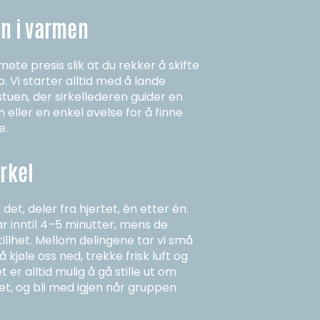
nn i varmen
 møte presis slik at du rekker å skifte
. Vi starter alltid med å lande
uen, der sirkellederen guider en
 eller en enkel øvelse for å finne
e.
irkel
et, deler fra hjertet, én etter én.
r inntil 4–5 minutter, mens de
stillhet. Mellom delingene tar vi små
 kjøle oss ned, trekke frisk luft og
 er alltid mulig å gå stille ut om
t, og bli med igjen når gruppen