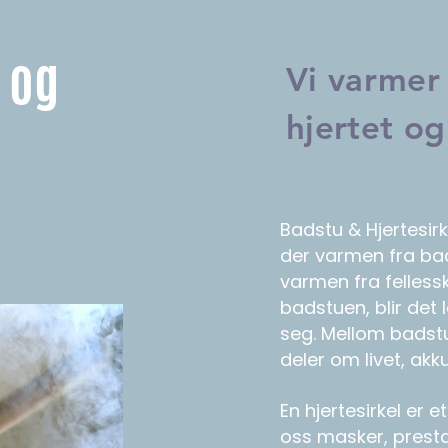
 og
Vi varmer
hjertet og
Badstu & Hjertesir
der varmen fra b
varmen fra felless
badstuen, blir det 
seg. Mellom badstuø
deler om livet, akku
En hjertesirkel er e
oss masker, presta