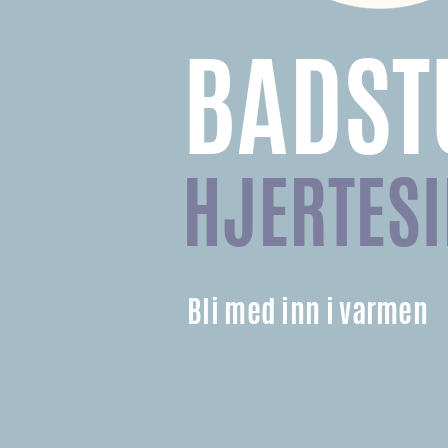
BADST
HJERTESI
Bli med inn i varmen