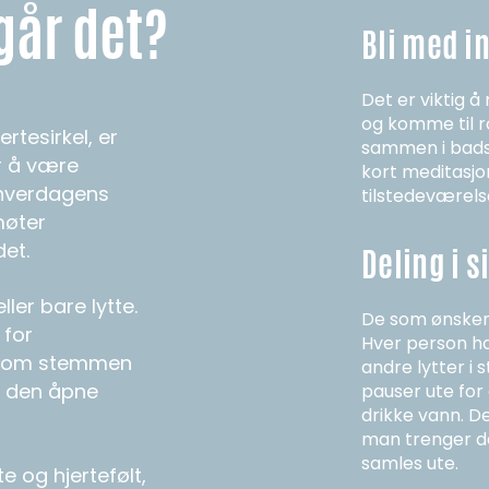
går det?
Bli med i
Det er viktig å
og komme til ro
rtesirkel, er
sammen i badst
r å være
kort meditasjon
 hverdagens
tilstedeværels
møter
det.
Deling i s
ller bare lytte.
De som ønsker d
 for
Hver person ha
jennom stemmen
andre lytter i 
m den åpne
pauser ute for å
drikke vann. Det
man trenger de
samles ute.
te og hjertefølt,