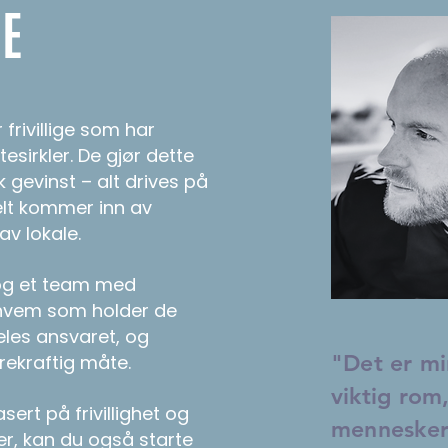
NE
r frivillige som har
esirkler. De gjør dette
gevinst – alt drives på
uelt kommer inn av
av lokale.
 og et team med
å hvem som holder de
eles ansvaret, og
"Det er mi
rekraftig måte.
viktig rom
sert på frivillighet og
mennesker
er, kan du også starte