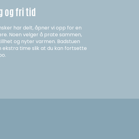
 og fri tid
sker har delt, åpner vi opp for en
ære. Noen velger å prate sammen,
stillhet og nyter varmen. Badstuen
ekstra time slik at du kan fortsette
po.