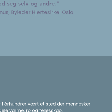
d seg selv og andre."
us, Byleder Hjertesirkel Oslo
 i århundrer vært et sted der mennesker
ele varme, ro og fellesskap.