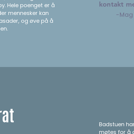
kontakt me
 by. Hele poenget er å
 der mennesker kan
-Magn
asader, og øve på å
en.
rat
Badstuen har
møtes for å d