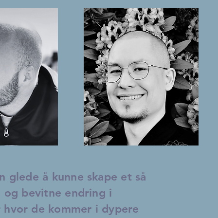
n glede å kunne skape et så
, og bevitne endring i
 hvor de kommer i dypere