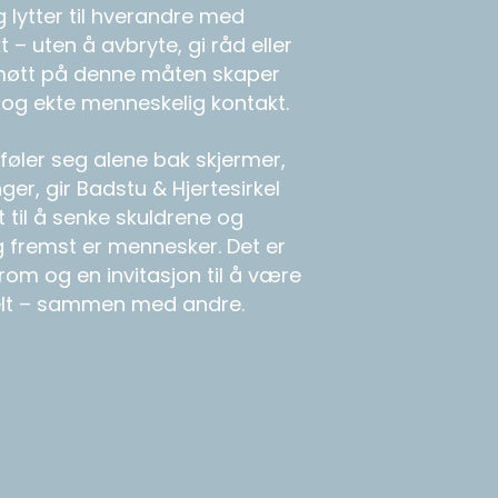
og lytter til hverandre med
– uten å avbryte, gi råd eller
møtt på denne måten skaper
se og ekte menneskelig kontakt.
 føler seg alene bak skjermer,
ger, gir Badstu & Hjertesirkel
 til å senke skuldrene og
og fremst er mennesker. Det er
rom og en invitasjon til å være
helt – sammen med andre.