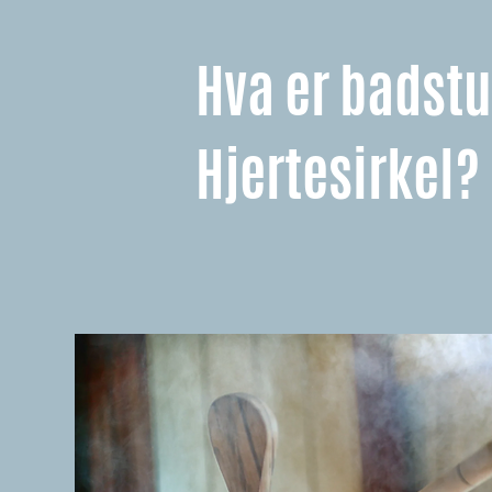
Hva er badstu
Hjertesirkel?