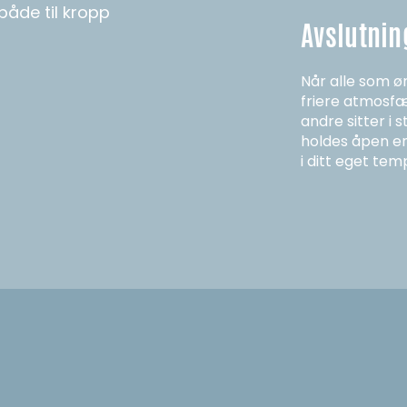
både til kropp
Avslutning
Når alle som øn
friere atmosf
andre sitter i 
holdes åpen en 
i ditt eget tem