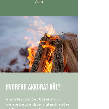
Oslo
HVORFOR AKKURAT BÅL?
Å samles rundt et bål er en av
menneskets eldste måter å møtes