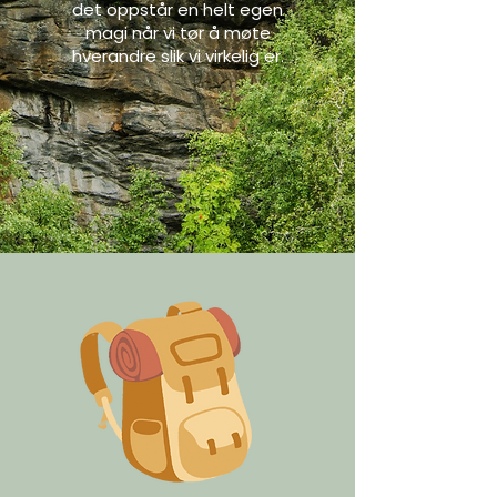
det oppstår en helt egen
magi når vi tør å møte
hverandre slik vi virkelig er.