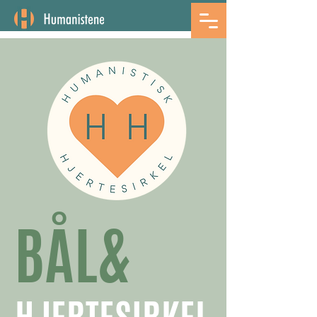
BÅL
&