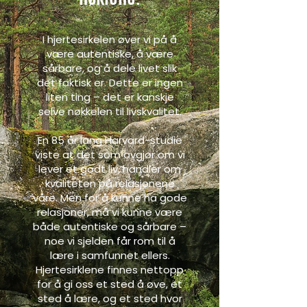
I hjertesirkelen øver vi på å
være autentiske, å være
sårbare, og å dele livet slik
det faktisk er. Dette er ingen
liten ting – det er kanskje
selve nøkkelen til livskvalitet.
En 85 år lang Harvard-studie
viste at det som avgjør om vi
lever et godt liv, handler om
kvaliteten på relasjonene
våre. Men for å kunne ha gode
relasjoner, må vi kunne være
både autentiske og sårbare –
noe vi sjelden får rom til å
lære i samfunnet ellers.
Hjertesirklene finnes nettopp
for å gi oss et sted å øve, et
sted å lære, og et sted hvor