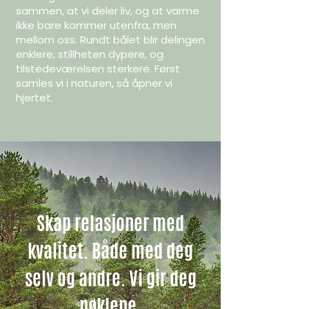
sammen, at vi deler liv, og at varme
ikke bare kommer utenfra, men
mellom oss. Rundt bålet blir delingen
enklere, stillheten dypere, og
tilstedeværelsen sterkere. Først
samles vi i naturen, så åpner vi
hjertet.
Skap relasjoner med
kvalitet. Både med deg
selv og andre. Vi gir deg
nøklene.