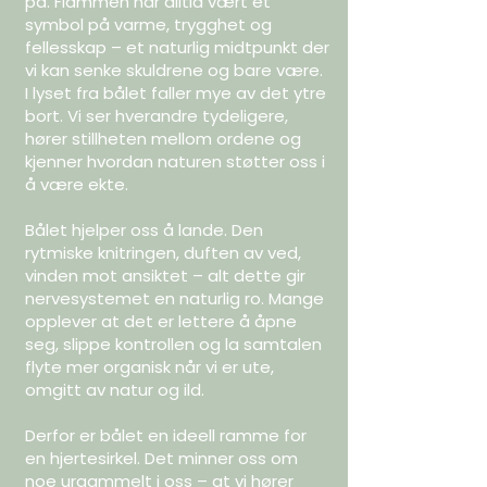
på. Flammen har alltid vært et
symbol på varme, trygghet og
fellesskap – et naturlig midtpunkt der
vi kan senke skuldrene og bare være.
I lyset fra bålet faller mye av det ytre
bort. Vi ser hverandre tydeligere,
hører stillheten mellom ordene og
kjenner hvordan naturen støtter oss i
å være ekte.
Bålet hjelper oss å lande. Den
rytmiske knitringen, duften av ved,
vinden mot ansiktet – alt dette gir
nervesystemet en naturlig ro. Mange
opplever at det er lettere å åpne
seg, slippe kontrollen og la samtalen
flyte mer organisk når vi er ute,
omgitt av natur og ild.
Derfor er bålet en ideell ramme for
en hjertesirkel. Det minner oss om
noe urgammelt i oss – at vi hører