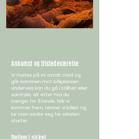
Ankomst og tilstedeværelse
Vi møtes på et avtalt sted og
går sammen mot bålplassen.
Underveis kan du gå i stillhet eller
samtale, alt etter hva du
trenger for å lande. Når vi
kommer frem, tenner vi bålet og
lar roen senke seg før sirkelen
starter.
Deling i sirkel