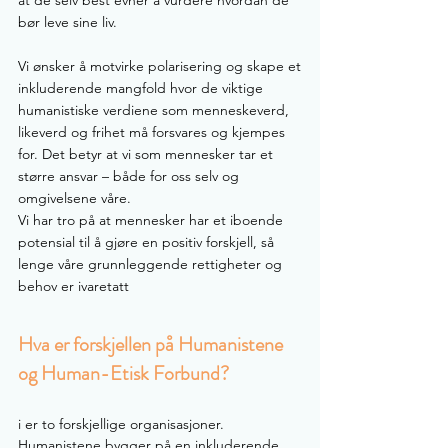
at de selv best evner å vurdere hvordan de
bør leve sine liv.
Vi ønsker å motvirke polarisering og skape et
inkluderende mangfold hvor de viktige
humanistiske verdiene som menneskeverd,
likeverd og frihet må forsvares og kjempes
for. Det betyr at vi som mennesker tar et
større ansvar – både for oss selv og
omgivelsene våre.
Vi har tro på at mennesker har et iboende
potensial til å gjøre en positiv forskjell, så
lenge våre grunnleggende rettigheter og
behov er ivaretatt
Hva er forskjellen på Humanistene
og Human-Etisk Forbund?
i er to forskjellige organisasjoner.
Humanistene bygger på en inkluderende