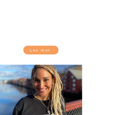
Det koster ingenting å bli medlem, derimot
får du bare fordeler! Du får mulighet til å bli
med på alle de humanistiske prosjektene
og får rabatterte priser på alle seremonier
og aktiviteter.
Les mer