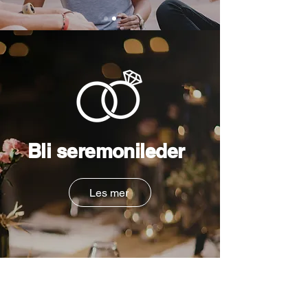
Bli seremonileder
Les mer
Bli
Gratis
Medlem