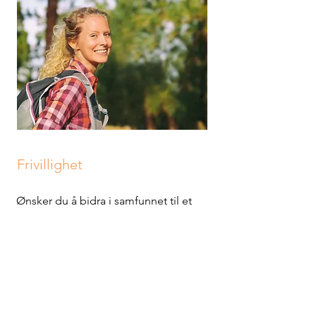
Frivillighet
Ønsker du å bidra i samfunnet til et
godt formål? Humanistene har
mange prosjekter som du har
mulighet til å bli med på å samskape.
Vi ønsker for det meste alle å hjelpe,
men vet ofte ikke hva vi skal gjøre for